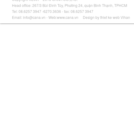
Head office: 267/3 Bùi Đình Túy, Phường 24, quận Bình Thạnh, TPHCM
Tel: 08.6257 3947 -6270.3636 - fax: 08.6257 3947
Email: info@cana.vn - Web:www.cana.vn Design by
thiet ke web
Vihan